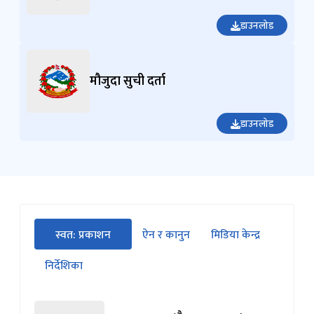
डाउनलोड
मौजुदा सुची दर्ता
डाउनलोड
सीधा
स्वत: प्रकाशन
ऐन र कानुन
मिडिया केन्द्र
पहिलो
(सक्रिय ट्याब)
ट्याबको
निर्देशिका
सामग्रीमा
जानुहोस्