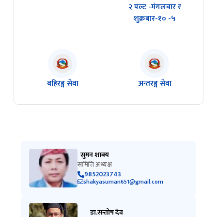
२ पल्ट -मंगलबार र
शुक्रबार-१० -५
बहिरङ्ग सेवा
अन्तरङ्ग सेवा
सुमन शाक्य
समिति अध्यक्ष
9852023743
shakyasuman651@gmail.com
डा.सन्तोष देव