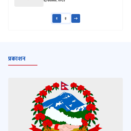
१३ कात्तिक, २०८२
१
२
प्रकाशन