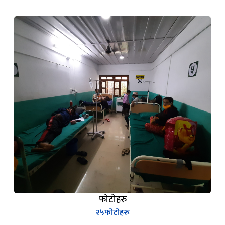
फोटोहरु
२५
फोटोहरू