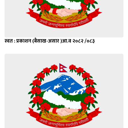
स्वत : प्रकाशन (बैसाख-असार )आ.व २०८२ /०८३