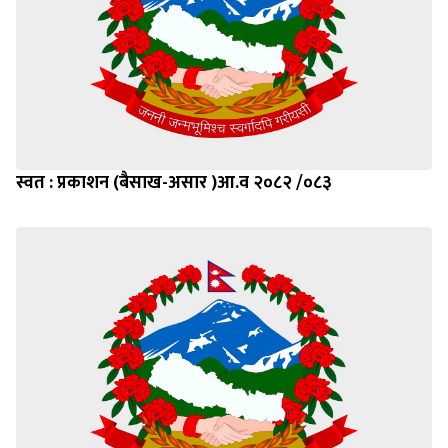
स्वत : प्रकाशन (बैसाख-असार )आ.व २०८२ /०८३